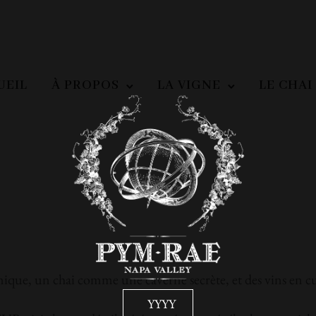
UEIL
À PROPOS
LA VIGNE
LE CHAI
ue, un chai comme une caverne secrète, et des vins en cuve